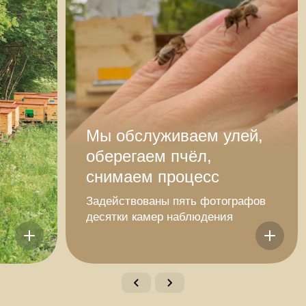
Мы обслуживаем улей,
оберегаем пчёл,
снимаем процесс
Задействованы пять фотографов
десятки камер наблюдения