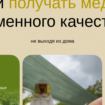
и
получать мё
менного качес
не выходя из дома
орые