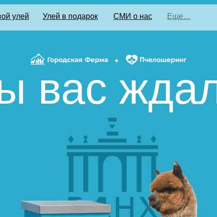
ой улей
Улей в подарок
СМИ о нас
Еще…
ы вас ждал