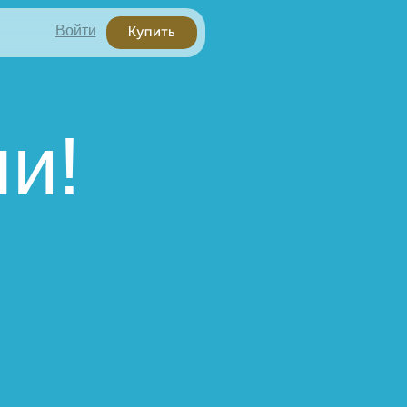
Войти
и!