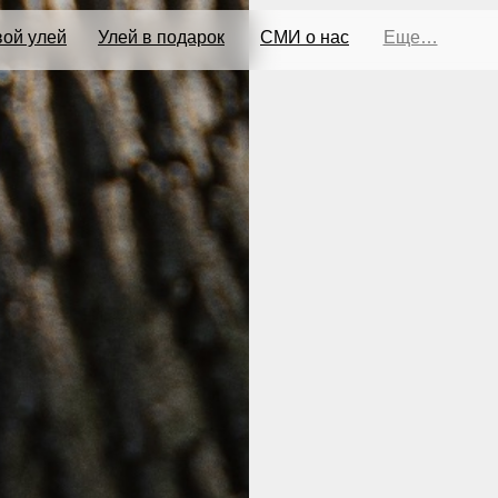
ой улей
Улей в подарок
СМИ о нас
Еще…