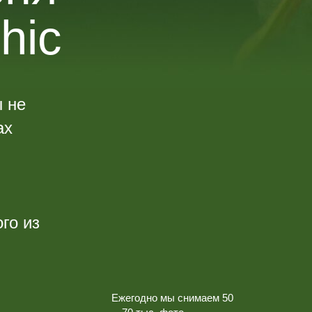
hic
 не
ах
го из
Ежегодно мы снимаем 50