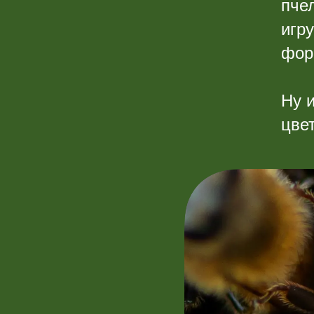
пче
игр
фор
Ну и
цве