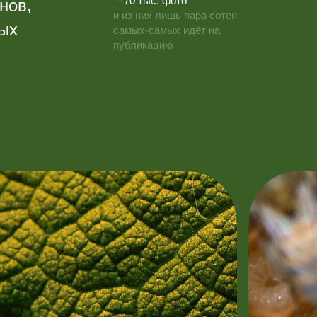
—70 тыс. фото
нов,
и из них лишь пара сотен
ных
самых-самых идёт на
публикацию