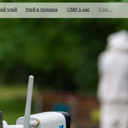
ой улей
Улей в подарок
СМИ о нас
Еще…