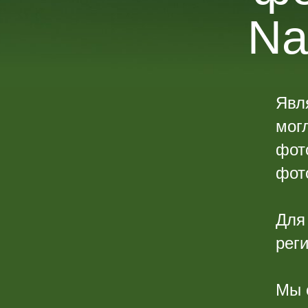
Na
Явл
мог
фот
фот
Для
реги
Мы 