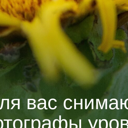
ля вас снима
тографы уро