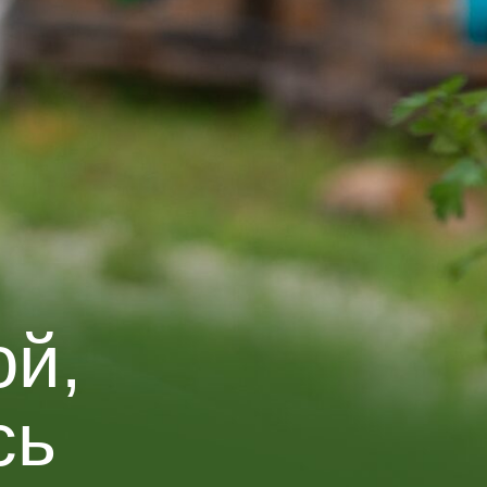
ой,
сь