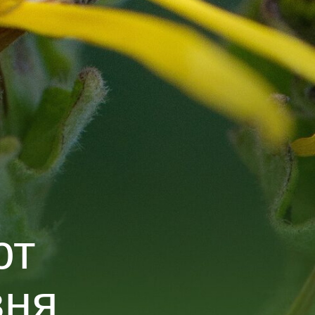
ют
вня