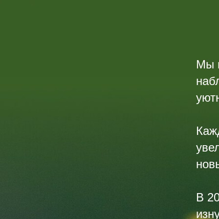
Мы 
наб
уют
Каж
уве
нов
В 2
изну